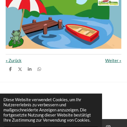
«
Zurück
Weiter
»
T
T
T
T
e
e
e
e
i
i
i
i
l
l
l
l
e
e
e
e
n
n
n
n
© 2022 - 2026 Ev. luth. Kirchengemeinde Mandelsloh
Diese Website verwendet Cookies, um Ihr
Nutzererlebnis zu verbessern und
Mit Unterstützung von
Webador
maßgeschneiderte Anzeigen anzuzeigen. Die
fortgesetzte Nutzung dieser Website bestätigt
Ihre Zustimmung zur Verwendung von Cookies.