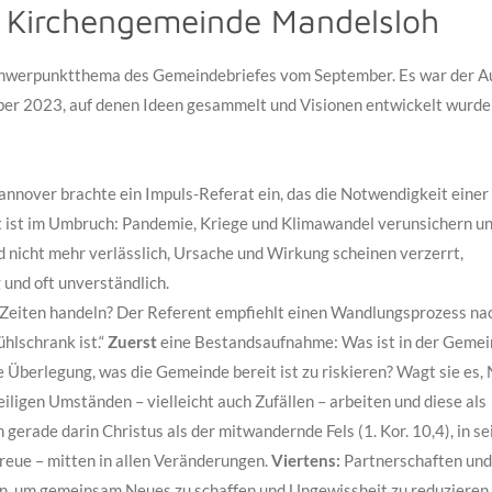
r Kirchengemeinde Mandelsloh
Schwerpunktthema des Gemeindebriefes vom September. Es war der A
er 2023, auf denen Ideen gesammelt und Visionen entwickelt wurden
nnover brachte ein Impuls-Referat ein, das die Notwendigkeit einer
t ist im Umbruch: Pandemie, Kriege und Klimawandel verunsichern u
 nicht mehr verlässlich, Ursache und Wirkung scheinen verzerrt,
nd oft unverständlich.
en Zeiten handeln? Der Referent empfiehlt einen Wandlungsprozess n
hlschrank ist.“
Zuerst
eine Bestandsaufnahme: Was ist in der Gemei
e Überlegung, was die Gemeinde bereit ist zu riskieren? Wagt sie es,
eiligen Umständen – vielleicht auch Zufällen – arbeiten und diese als
 gerade darin Christus als der mitwandernde Fels (1. Kor. 10,4), in se
reue – mitten in allen Veränderungen.
Viertens:
Partnerschaften und
n, um gemeinsam Neues zu schaffen und Ungewissheit zu reduzieren.