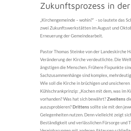
Zukunftsprozess in de
„Kirchengemeinde – wohin?“ - so lautete das 
zwei Zukunftswerkstätten im August und Oktob
Erneuerung der Gemeindearbeit.
Pastor Thomas Steinke von der Landeskirche Ha
Veränderung der Kirche verdeutlichte. Die Wel
ängstigen die Menschen. Frühere Fixpunkte sind
Sachzusammenhänge sind komplex, mehrdeutig u
Wie soll die Kirche in brüchigen und unsicher
Kühlschrankprinzip: „Kochen mit dem, was im Kü
vorhanden? Was hat sich bewährt?
Zweitens
di
auszuprobieren?
Drittens
sollte sie mit den jew
Gelegenheiten nutzen. Denn vielleicht zeigt sich
Beständigkeit und verlässlichen Fürsorge und T
Vereinbarungen mit anderen Akteuren schließe