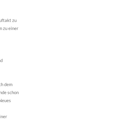
uftakt zu
 zu einer
nd
ach dem
nde schon
 Neues
iner