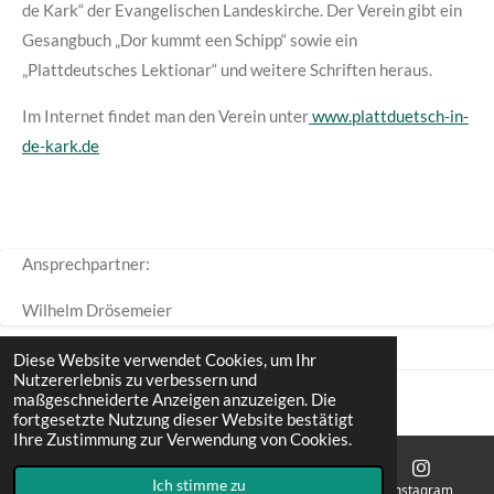
de Kark“ der Evangelischen Landeskirche. Der Verein gibt ein
Gesangbuch „Dor kummt een Schipp“ sowie ein
„Plattdeutsches Lektionar“ und weitere Schriften heraus.
Im Internet findet man den Verein unter
www.plattduetsch-in-
de-kark.de
Ansprechpartner:
Wilhelm Drösemeier
Diese Website verwendet Cookies, um Ihr
Nutzererlebnis zu verbessern und
maßgeschneiderte Anzeigen anzuzeigen. Die
fortgesetzte Nutzung dieser Website bestätigt
© 2022 - 2026 Ev. luth. Kirchengemeinde Mandelsloh
Ihre Zustimmung zur Verwendung von Cookies.
Mit Unterstützung von
Webador
Ich stimme zu
E-Mail
Telefon
Karte
Instagram