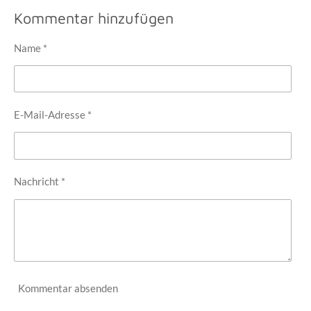
i
i
i
i
l
l
l
l
Kommentar hinzufügen
e
e
e
e
n
n
n
n
Name *
E-Mail-Adresse *
Nachricht *
Kommentar absenden